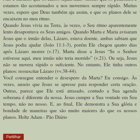
estamos tão acostumados a nos movermos sempre rápido. Muitas
vezes, espero que Deus também aja assim, e que os planos dele se
encaixem no meu ritmo.
Quando Jesus vivia na Terra, às vezes, o Seu ritmo aparentemente
lento desapontava os Seus amigos. Quando Marta e Maria avisaram
Jesus que o irmão delas, Lázaro, estava doente, ambas sabiam que
Jesus podia ajudar (João 11:1-3), porém Ele chegou quatro dias
após Lázaro morrer (v.17). Marta disse a Jesus “Se o Senhor
estivesse aqui, meu irmão não teria morrido” (v.21). Ou seja, Jesus
não se movera rápido o suficiente. No entanto, Ele tinha outros
planos: ressuscitar Lázaro (vv.38-44).
Você consegue entender o desespero da Marta? Eu consigo. Às
vezes, anseio que Jesus se apresse para responder certa oração.
Outras, parece que Ele está atrasado, contudo a Sua agenda
soberana é diferente da nossa. Jesus cumpre a Sua vontade em Seu
tempo, não no nosso. E, ao final, Ele demonstra a Sua glória e
bondade de maneiras que são muito maiores do que os nossos
planos. Holtz Adam - Pão Diário
Partilhar