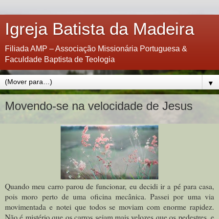
Igreja Batista da Madeira
Filiada AMP – Associação Missionária Portuguesa &
Faculdade Baptista de Teologia
▼
Movendo-se na velocidade de Jesus
Quando meu carro parou de funcionar, eu decidi ir a pé para casa,
pois moro perto de uma oficina mecânica. Passei por uma via
movimentada e notei que todos se moviam com enorme rapidez.
Não é mistério que os carros sejam mais velozes que os pedestres, e