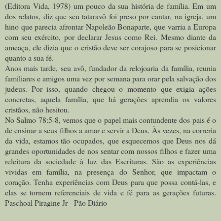
(Editora Vida, 1978) um pouco da sua história de família. Em um
dos relatos, diz que seu tataravô foi preso por cantar, na igreja, um
hino que parecia afrontar Napoleão Bonaparte, que varria a Europa
com seu exército, por declarar Jesus como Rei. Mesmo diante da
ameaça, ele dizia que o cristão deve ser corajoso para se posicionar
quanto a sua fé.
Anos mais tarde, seu avô, fundador da relojoaria da família, reunia
familiares e amigos uma vez por semana para orar pela salvação dos
judeus. Por isso, quando chegou o momento que exigia ações
concretas, aquela família, que há gerações aprendia os valores
cristãos, não hesitou.
No Salmo 78:5-8, vemos que o papel mais contundente dos pais é o
de ensinar a seus filhos a amar e servir a Deus. Às vezes, na correria
da vida, estamos tão ocupados, que esquecemos que Deus nos dá
grandes oportunidades de nos sentar com nossos filhos e fazer uma
releitura da sociedade à luz das Escrituras. São as experiências
vividas em família, na presença do Senhor, que impactam o
coração. Tenha experiências com Deus para que possa contá-las, e
elas se tornem referenciais de vida e fé para as gerações futuras.
Paschoal Piragine Jr - Pão Diário