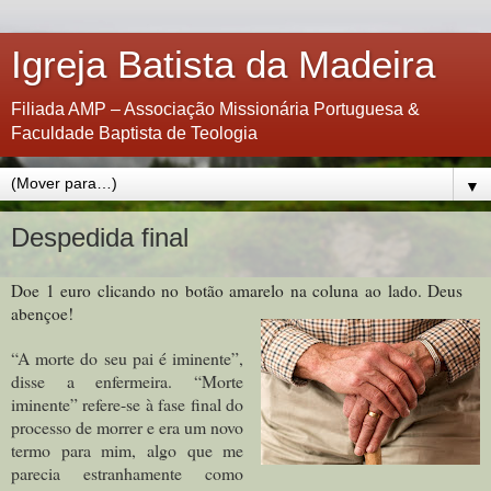
Igreja Batista da Madeira
Filiada AMP – Associação Missionária Portuguesa &
Faculdade Baptista de Teologia
▼
Despedida final
Doe 1 euro clicando no botão amarelo na coluna ao lado. Deus
abençoe!
“A morte do seu pai é iminente”,
disse a enfermeira. “Morte
iminente” refere-se à fase final do
processo de morrer e era um novo
termo para mim, algo que me
parecia estranhamente como