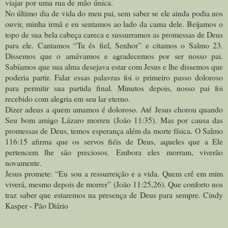
viajar por uma rua de mão única.
No último dia de vida do meu pai, sem saber se ele ainda podia nos
ouvir, minha irmã e eu sentamos ao lado da cama dele. Beijamos o
topo de sua bela cabeça careca e sussurramos as promessas de Deus
para ele. Cantamos “Tu és fiel, Senhor” e citamos o Salmo 23.
Dissemos que o amávamos e agradecemos por ser nosso pai.
Sabíamos que sua alma desejava estar com Jesus e lhe dissemos que
poderia partir. Falar essas palavras foi o primeiro passo doloroso
para permitir sua partida final. Minutos depois, nosso pai foi
recebido com alegria em seu lar eterno.
Dizer adeus a quem amamos é doloroso. Até Jesus chorou quando
Seu bom amigo Lázaro morreu (João 11:35). Mas por causa das
promessas de Deus, temos esperança além da morte física. O Salmo
116:15 afirma que os servos fiéis de Deus, aqueles que a Ele
pertencem lhe são preciosos. Embora eles morram, viverão
novamente.
Jesus promete: “Eu sou a ressurreição e a vida. Quem crê em mim
viverá, mesmo depois de morrer” (João 11:25,26). Que conforto nos
traz saber que estaremos na presença de Deus para sempre. Cindy
Kasper - Pão Diário