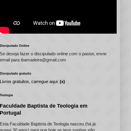
Discipulado Online
Se deseja fazer o discipulado online com o pastor, envie
email para ibamadeira@gmail.com
Discipulado gratuito
Livros gratuitos, carregue aqui:
(x)
Teologia
Faculdade Baptista de Teologia em
Portugal
Esta Faculdade Baptista de Teologia nasceu (há já
quase 30 anos) para que hoje os teus sonhos não