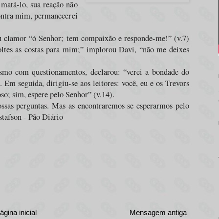
matá-lo, sua reação não
contra mim, permanecerei
u clamor “ó Senhor; tem compaixão e responde-me!” (v.7)
es as costas para mim;” implorou Davi, “não me deixes
smo com questionamentos, declarou: “verei a bondade do
. Em seguida, dirigiu-se aos leitores: você, eu e os Trevors
so; sim, espere pelo Senhor” (v.14).
ossas perguntas. Mas as encontraremos se esperarmos pelo
stafson - Pão Diário
ágina inicial
Mensagem antiga