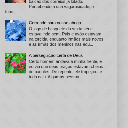
balcão dos correios já lotado.
Percebendo a sua vagarosidade, o
func...
Correndo para nosso abrigo
O jogo de basquete da sexta série
estava indo bem. Pais e avós estavam
na torcida, enquanto irmãos mais novos
e as irmãs dos meninos nas equ...
A perseguição certa de Deus
Certo homem andava à minha frente, e
eu via que seus braços estavam cheios
de pacotes. De repente, ele tropeçou, e
tudo caiu. Algumas pessoa...