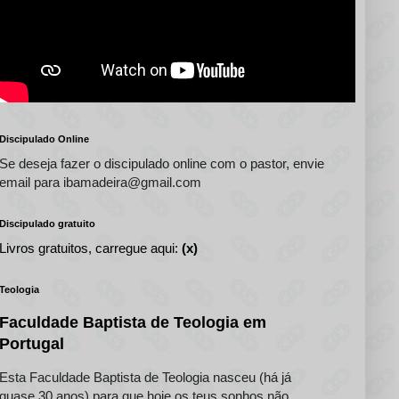
Discipulado Online
Se deseja fazer o discipulado online com o pastor, envie
email para ibamadeira@gmail.com
Discipulado gratuito
Livros gratuitos, carregue aqui:
(x)
Teologia
Faculdade Baptista de Teologia em
Portugal
Esta Faculdade Baptista de Teologia nasceu (há já
quase 30 anos) para que hoje os teus sonhos não