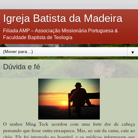
Igreja Batista da Madeira
Filiada AMP – Associação Missionária Portuguesa &
Faculdade Baptista de Teologia
▼
Dúvida e fé
O senhor Ming Teck acordou com uma forte dor de cabeça
pensando que fosse outra enxaqueca. Mas, ao sair da cama, caiu ao
chão. Ele foi internado no hospital, e os médicos informaram que