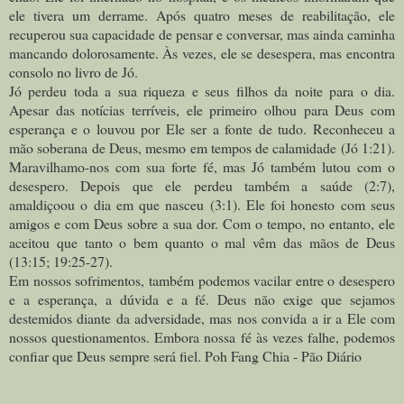
ele tivera um derrame. Após quatro meses de reabilitação, ele
recuperou sua capacidade de pensar e conversar, mas ainda caminha
mancando dolorosamente. Às vezes, ele se desespera, mas encontra
consolo no livro de Jó.
Jó perdeu toda a sua riqueza e seus filhos da noite para o dia.
Apesar das notícias terríveis, ele primeiro olhou para Deus com
esperança e o louvou por Ele ser a fonte de tudo. Reconheceu a
mão soberana de Deus, mesmo em tempos de calamidade (Jó 1:21).
Maravilhamo-nos com sua forte fé, mas Jó também lutou com o
desespero. Depois que ele perdeu também a saúde (2:7),
amaldiçoou o dia em que nasceu (3:1). Ele foi honesto com seus
amigos e com Deus sobre a sua dor. Com o tempo, no entanto, ele
aceitou que tanto o bem quanto o mal vêm das mãos de Deus
(13:15; 19:25-27).
Em nossos sofrimentos, também podemos vacilar entre o desespero
e a esperança, a dúvida e a fé. Deus não exige que sejamos
destemidos diante da adversidade, mas nos convida a ir a Ele com
nossos questionamentos. Embora nossa fé às vezes falhe, podemos
confiar que Deus sempre será fiel. Poh Fang Chia - Pão Diário