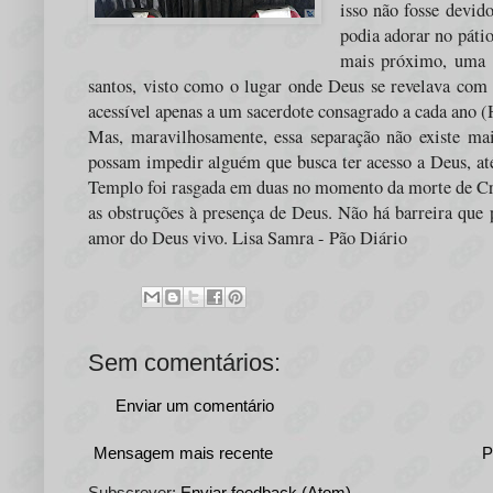
isso não fosse devid
podia adorar no páti
mais próximo, uma á
santos, visto como o lugar onde Deus se revelava com e
acessível apenas a um sacerdote consagrado a cada ano (
Mas, maravilhosamente, essa separação não existe mai
possam impedir alguém que busca ter acesso a Deus, a
Templo foi rasgada em duas no momento da morte de Cris
as obstruções à presença de Deus. Não há barreira que p
amor do Deus vivo. Lisa Samra - Pão Diário
Sem comentários:
Enviar um comentário
Mensagem mais recente
P
Subscrever:
Enviar feedback (Atom)