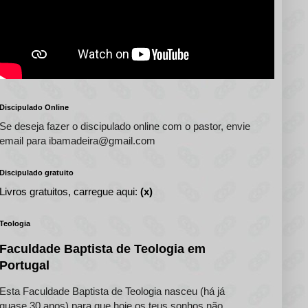
Discipulado Online
Se deseja fazer o discipulado online com o pastor, envie
email para ibamadeira@gmail.com
Discipulado gratuito
Livros gratuitos, carregue aqui:
(x)
Teologia
Faculdade Baptista de Teologia em
Portugal
Esta Faculdade Baptista de Teologia nasceu (há já
quase 30 anos) para que hoje os teus sonhos não