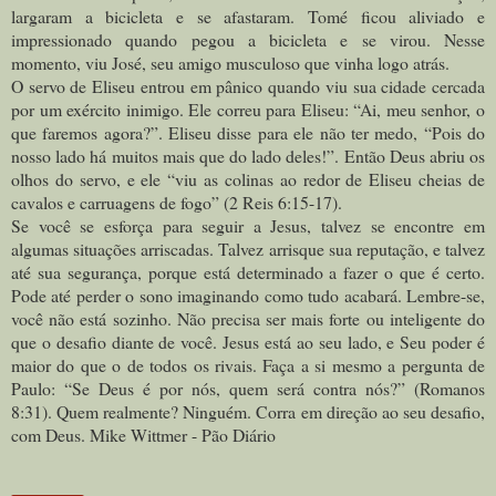
largaram a bicicleta e se afastaram. Tomé ficou aliviado e
impressionado quando pegou a bicicleta e se virou. Nesse
momento, viu José, seu amigo musculoso que vinha logo atrás.
O servo de Eliseu entrou em pânico quando viu sua cidade cercada
por um exército inimigo. Ele correu para Eliseu: “Ai, meu senhor, o
que faremos agora?”. Eliseu disse para ele não ter medo, “Pois do
nosso lado há muitos mais que do lado deles!”. Então Deus abriu os
olhos do servo, e ele “viu as colinas ao redor de Eliseu cheias de
cavalos e carruagens de fogo” (2 Reis 6:15-17).
Se você se esforça para seguir a Jesus, talvez se encontre em
algumas situações arriscadas. Talvez arrisque sua reputação, e talvez
até sua segurança, porque está determinado a fazer o que é certo.
Pode até perder o sono imaginando como tudo acabará. Lembre-se,
você não está sozinho. Não precisa ser mais forte ou inteligente do
que o desafio diante de você. Jesus está ao seu lado, e Seu poder é
maior do que o de todos os rivais. Faça a si mesmo a pergunta de
Paulo: “Se Deus é por nós, quem será contra nós?” (Romanos
8:31). Quem realmente? Ninguém. Corra em direção ao seu desafio,
com Deus. Mike Wittmer - Pão Diário