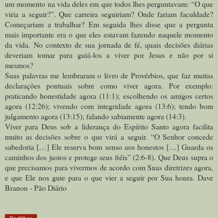
um momento na vida deles em que todos lhes perguntavam: “O que
viria a seguir?”. Que carreira seguiriam? Onde fariam faculdade?
Começariam a trabalhar? Em seguida lhes disse que a pergunta
mais importante era o que eles estavam fazendo naquele momento
da vida. No contexto de sua jornada de fé, quais decisões diárias
deveriam tomar para guiá-los a viver por Jesus e não por si
mesmos?
Suas palavras me lembraram o livro de Provérbios, que faz muitas
declarações pontuais sobre como viver agora. Por exemplo:
praticando honestidade agora (11:1); escolhendo os amigos certos
agora (12:26); vivendo com integridade agora (13:6); tendo bom
julgamento agora (13:15); falando sabiamente agora (14:3).
Viver para Deus sob a liderança do Espírito Santo agora facilita
muito as decisões sobre o que virá a seguir. “O Senhor concede
sabedoria […] Ele reserva bom senso aos honestos […] Guarda os
caminhos dos justos e protege seus fiéis” (2:6-8). Que Deus supra o
que precisamos para vivermos de acordo com Suas diretrizes agora,
e que Ele nos guie para o que vier a seguir por Sua honra. Dave
Branon - Pão Diário