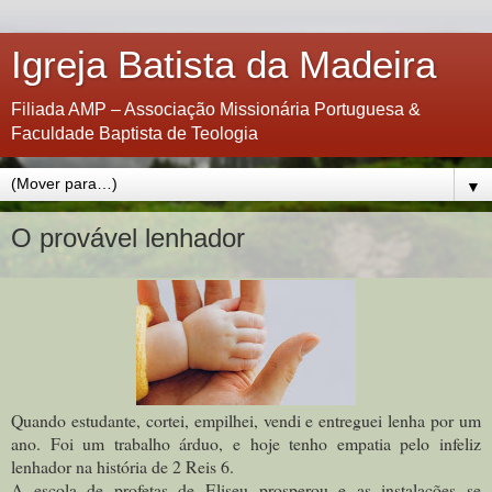
Igreja Batista da Madeira
Filiada AMP – Associação Missionária Portuguesa &
Faculdade Baptista de Teologia
▼
O provável lenhador
Quando estudante, cortei, empilhei, vendi e entreguei lenha por um
ano. Foi um trabalho árduo, e hoje tenho empatia pelo infeliz
lenhador na história de 2 Reis 6.
A escola de profetas de Eliseu prosperou e as instalações se