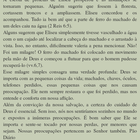
tornaram pequenas. Alguém sugeriu que fossem à floresta,
cortassem troncos e a ampliassem. Eliseu concordou e os
acompanhou. Tudo ia bem até que a parte de ferro do machado de
um deles caiu na água (2 Reis 6:5).
Alguns sugerem que Eliseu simplesmente tivesse vasculhado a água
com o um cajado até localizar a cabeça do machado e o arrastado à
vista. Isso, no entanto, dificilmente valeria a pena mencionar. Não!
Foi um milagre! O ferro do machado foi colocado em movimento
pela mão de Deus e começou a flutuar para que o homem pudesse
recuperá-lo (vv.6,7).
Esse milagre simples consagra uma verdade profunda: Deus se
importa com as pequenas coisas da vida; machados, chaves, óculos,
telefones perdidos, essas pequenas coisas que nos causam
preocupação. Ele nem sempre restaura o que foi perdido, mas nos
entende e conforta em nossa aflição.
Além da convicção da nossa salvação, a certeza do cuidado de
Deus é essencial. Sem isso, nós nos sentiríamos sozinhos no mundo
e expostos a inúmeras preocupações. É bom saber que Ele se
importa e sente-se tocado por nossas perdas, por menores que
sejam. Nossas preocupações pertencem ao Senhor também. Pão
Diário