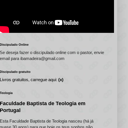
Discipulado Online
Se deseja fazer o discipulado online com o pastor, envie
email para ibamadeira@gmail.com
Discipulado gratuito
Livros gratuitos, carregue aqui:
(x)
Teologia
Faculdade Baptista de Teologia em
Portugal
Esta Faculdade Baptista de Teologia nasceu (há já
quase 30 anos) para que hoje os teus sonhos não