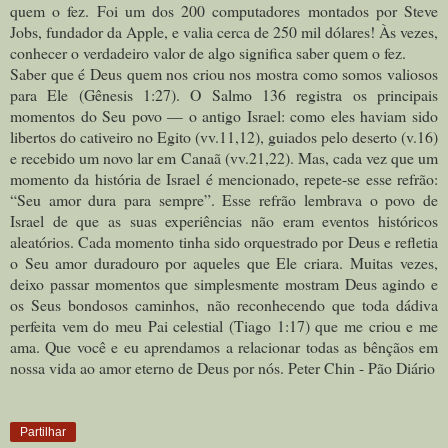
quem o fez. Foi um dos 200 computadores montados por Steve
Jobs, fundador da Apple, e valia cerca de 250 mil dólares! Às vezes,
conhecer o verdadeiro valor de algo significa saber quem o fez.
Saber que é Deus quem nos criou nos mostra como somos valiosos
para Ele (Gênesis 1:27). O Salmo 136 registra os principais
momentos do Seu povo — o antigo Israel: como eles haviam sido
libertos do cativeiro no Egito (vv.11,12), guiados pelo deserto (v.16)
e recebido um novo lar em Canaã (vv.21,22). Mas, cada vez que um
momento da história de Israel é mencionado, repete-se esse refrão:
“Seu amor dura para sempre”. Esse refrão lembrava o povo de
Israel de que as suas experiências não eram eventos históricos
aleatórios. Cada momento tinha sido orquestrado por Deus e refletia
o Seu amor duradouro por aqueles que Ele criara.
Muitas vezes,
deixo passar momentos que simplesmente mostram Deus agindo e
os Seus bondosos caminhos, não reconhecendo que toda dádiva
perfeita vem do meu Pai celestial (Tiago 1:17) que me criou e me
ama. Que você e eu aprendamos a relacionar todas as bênçãos em
nossa vida ao amor eterno de Deus por nós. Peter Chin - Pão Diário
Partilhar