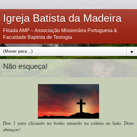
Igreja Batista da Madeira
Filiada AMP – Associação Missionária Portuguesa &
Faculdade Baptista de Teologia
▼
Não esqueça!
Doe 1 euro clicando no botão amarelo na coluna ao lado. Deus
abençoe!