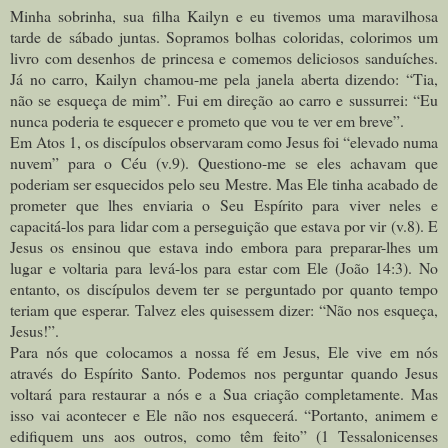
Minha sobrinha, sua filha Kailyn e eu tivemos uma maravilhosa
tarde de sábado juntas. Sopramos bolhas coloridas, colorimos um
livro com desenhos de princesa e comemos deliciosos sanduíches.
Já no carro, Kailyn chamou-me pela janela aberta dizendo: “Tia,
não se esqueça de mim”. Fui em direção ao carro e sussurrei: “Eu
nunca poderia te esquecer e prometo que vou te ver em breve”.
Em Atos 1, os discípulos observaram como Jesus foi “elevado numa
nuvem” para o Céu (v.9). Questiono-me se eles achavam que
poderiam ser esquecidos pelo seu Mestre. Mas Ele tinha acabado de
prometer que lhes enviaria o Seu Espírito para viver neles e
capacitá-los para lidar com a perseguição que estava por vir (v.8). E
Jesus os ensinou que estava indo embora para preparar-lhes um
lugar e voltaria para levá-los para estar com Ele (João 14:3). No
entanto, os discípulos devem ter se perguntado por quanto tempo
teriam que esperar. Talvez eles quisessem dizer: “Não nos esqueça,
Jesus!”.
Para nós que colocamos a nossa fé em Jesus, Ele vive em nós
através do Espírito Santo. Podemos nos perguntar quando Jesus
voltará para restaurar a nós e a Sua criação completamente. Mas
isso vai acontecer e Ele não nos esquecerá. “Portanto, animem e
edifiquem uns aos outros, como têm feito” (1 Tessalonicenses