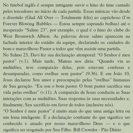
No futebol inglês é sempre intrigante ouvir o hino do time cantado
pelos torcedores no início de cada partida. Essas músicas vão desde
o divertido (Glad All Over — Totalmente feliz) ao caprichoso (I’m
Forever Blowing Bubbles — Estou sempre soprando bolhas) até o
inesperado “Salmo 23”, por exemplo, o qual é o hino do clube do
West Bromwich Albion. As palavras desse salmo aparecem na
fachada interior do estádio da equipe, declarando os cuidados do
bom e maravilhoso Pastor a todos que vêm assistir uma partida.
No Salmo 23, Davi fez sua declaração atemporal: “O Senhor é meu
pastor” (v.1). Mais tarde, Mateus nos diria: “Quando viu as
multidões, teve compaixão delas, pois estavam confusas e
desamparadas, como ovelhas sem pastor” (9:36). E em João 10,
Jesus declarou Seu amor e preocupação pelas “ovelhas” humanas
de Sua geração. “Eu sou o bom pastor. O bom pastor sacrifica sua
vida pelas ovelhas” (v.11). A compaixão de Jesus conduziu as Suas
interações com as multidões, Suas respostas às suas necessidades e,
finalmente, Seu sacrifício em favor de todos (inclusive nós).
“O Senhor é meu pastor” é muito mais do que uma antiga letra ou
um lema inteligente. É a declaração confiante do que significa ser
conhecido e amado por nosso maravilhoso Deus — e o que
significa ser resgatado por Seu Filho. Bill Crowder - Pão Diário