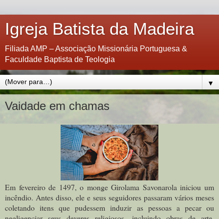
Igreja Batista da Madeira
Filiada AMP – Associação Missionária Portuguesa &
Faculdade Baptista de Teologia
▼
Vaidade em chamas
Em fevereiro de 1497, o monge Girolama Savonarola iniciou um
incêndio. Antes disso, ele e seus seguidores passaram vários meses
coletando itens que pudessem induzir as pessoas a pecar ou
negligenciar seus deveres religiosos, incluindo obras de arte,