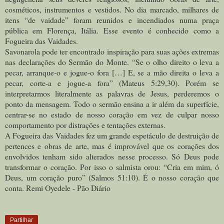
cosméticos, instrumentos e vestidos. No dia marcado, milhares de
itens “de vaidade” foram reunidos e incendiados numa praça
pública em Florença, Itália. Esse evento é conhecido como a
Fogueira das Vaidades.
Savonarola pode ter encontrado inspiração para suas ações extremas
nas declarações do Sermão do Monte. “Se o olho direito o leva a
pecar, arranque-o e jogue-o fora […] E, se a mão direita o leva a
pecar, corte-a e jogue-a fora” (Mateus 5:29,30). Porém se
interpretarmos literalmente as palavras de Jesus, perderemos o
ponto da mensagem. Todo o sermão ensina a ir além da superfície,
centrar-se no estado de nosso coração em vez de culpar nosso
comportamento por distrações e tentações externas.
A Fogueira das Vaidades fez um grande espetáculo de destruição de
pertences e obras de arte, mas é improvável que os corações dos
envolvidos tenham sido alterados nesse processo. Só Deus pode
transformar o coração. Por isso o salmista orou: “Cria em mim, ó
Deus, um coração puro” (Salmos 51:10). É o nosso coração que
conta. Remi Oyedele - Pão Diário
Partilhar