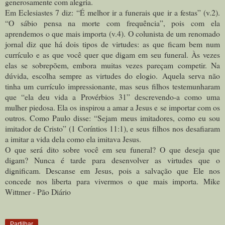
generosamente com alegria.
Em Eclesiastes 7 diz: “É melhor ir a funerais que ir a festas” (v.2).
“O sábio pensa na morte com frequência”, pois com ela
aprendemos o que mais importa (v.4). O colunista de um renomado
jornal diz que há dois tipos de virtudes: as que ficam bem num
currículo e as que você quer que digam em seu funeral. Às vezes
elas se sobrepõem, embora muitas vezes pareçam competir. Na
dúvida, escolha sempre as virtudes do elogio.
Aquela serva não
tinha um currículo impressionante, mas seus filhos testemunharam
que “ela deu vida a Provérbios 31” descrevendo-a como uma
mulher piedosa. Ela os inspirou a amar a Jesus e se importar com os
outros. Como Paulo disse: “Sejam meus imitadores, como eu sou
imitador de Cristo” (1 Coríntios 11:1), e seus filhos nos desafiaram
a imitar a vida dela como ela imitava Jesus.
O que será dito sobre você em seu funeral? O que deseja que
digam? Nunca é tarde para desenvolver as virtudes que o
dignificam. Descanse em Jesus, pois a salvação que Ele nos
concede nos liberta para vivermos o que mais importa. Mike
Wittmer - Pão Diário
Partilhar