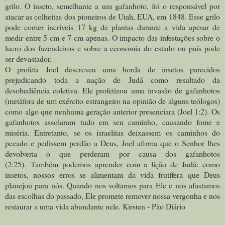
grilo. O inseto, semelhante a um gafanhoto, foi o responsável por
atacar as colheitas dos pioneiros de Utah, EUA, em 1848. Esse grilo
pode comer incríveis 17 kg de plantas durante a vida apesar de
medir entre 5 cm e 7 cm apenas. O impacto das infestações sobre o
lucro dos fazendeiros e sobre a economia do estado ou país pode
ser devastador.
O profeta Joel descreveu uma horda de insetos parecidos
prejudicando toda a nação de Judá como resultado da
desobediência coletiva. Ele profetizou uma invasão de gafanhotos
(metáfora de um exército estrangeiro na opinião de alguns teólogos)
como algo que nenhuma geração anterior presenciara (Joel 1:2). Os
gafanhotos assolaram tudo em seu caminho, causando fome e
miséria. Entretanto, se os israelitas deixassem os caminhos do
pecado e pedissem perdão a Deus, Joel afirma que o Senhor lhes
devolveria o que perderam por causa dos gafanhotos
(2:25).
Também podemos aprender com a lição de Judá: como
insetos, nossos erros se alimentam da vida frutífera que Deus
planejou para nós. Quando nos voltamos para Ele e nos afastamos
das escolhas do passado, Ele promete remover nossa vergonha e nos
restaurar a uma vida abundante nele. Kirsten - Pão Diário