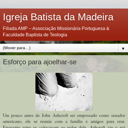
Igreja Batista da Madeira
Filiada AMP – Associação Missionária Portuguesa &
Faculdade Baptista de Teologia
▼
Esforço para ajoelhar-se
Um pouco antes de John Ashcroft ser empossado como senador
americano, ele se reuniu com a família e amigos para orar.
Enquanto estes se colocavam ao redor dele,
Ashcroft
viu o pai