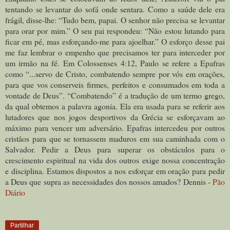
tentando se levantar do sofá onde sentara. Como a saúde dele era
frágil, disse-lhe: “Tudo bem, papai. O senhor não precisa se levantar
para orar por mim.” O seu pai respondeu: “Não estou lutando para
ficar em pé, mas esforçando-me para ajoelhar.” O esforço desse pai
me faz lembrar o empenho que precisamos ter para interceder por
um irmão na fé. Em
Colossenses 4:12
, Paulo se refere a Epafras
como “...servo de Cristo, combatendo sempre por vós em orações,
para que vos conserveis firmes, perfeitos e consumados em toda a
vontade de Deus”. “
Combatendo
” é a tradução de um termo grego,
da qual obtemos a palavra agonia. Ela era usada para se referir aos
lutadores que nos jogos desportivos da Grécia se esforçavam ao
máximo para vencer um adversário. Epafras intercedeu por outros
cristãos para que se tornassem maduros em sua caminhada com o
Salvador. Pedir a Deus para superar os obstáculos para o
crescimento espiritual na vida dos outros exige nossa concentração
e disciplina. Estamos dispostos a nos esforçar em oração para pedir
a Deus que supra as necessidades dos nossos amados? Dennis -
Pão
Diário
Partilhar