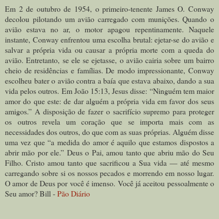
Em 2 de outubro de 1954, o primeiro-tenente James O. Conway
decolou pilotando um avião carregado com munições. Quando o
avião estava no ar, o motor apagou repentinamente. Naquele
instante, Conway enfrentou uma escolha brutal: ejetar-se do avião e
salvar a própria vida ou causar a própria morte com a queda do
avião. Entretanto, se ele se ejetasse, o avião cairia sobre um bairro
cheio de residências e famílias. De modo impressionante, Conway
escolheu bater o avião contra a baía que estava abaixo, dando a sua
vida pelos outros. Em João 15:13, Jesus disse: “Ninguém tem maior
amor do que este: de dar alguém a própria vida em favor dos seus
amigos.” A disposição de fazer o sacrifício supremo para proteger
os outros revela um coração que se importa mais com as
necessidades dos outros, do que com as suas próprias. Alguém disse
uma vez que “a medida do amor é aquilo que estamos dispostos a
abrir mão por ele.” Deus o Pai, amou tanto que abriu mão do Seu
Filho. Cristo amou tanto que sacrificou a Sua vida — até mesmo
carregando sobre si os nossos pecados e morrendo em nosso lugar.
O amor de Deus por você é imenso. Você já aceitou pessoalmente o
Seu amor? Bill -
Pão Diário