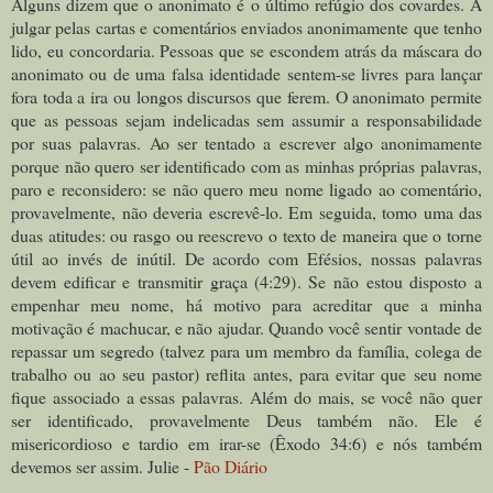
Alguns dizem que o anonimato é o último refúgio dos covardes. A
julgar pelas cartas e comentários enviados anonimamente que tenho
lido, eu concordaria. Pessoas que se escondem atrás da máscara do
anonimato ou de uma falsa identidade sentem-se livres para lançar
fora toda a ira ou longos discursos que ferem. O anonimato permite
que as pessoas sejam indelicadas sem assumir a responsabilidade
por suas palavras. Ao ser tentado a escrever algo anonimamente
porque não quero ser identificado com as minhas próprias palavras,
paro e reconsidero: se não quero meu nome ligado ao comentário,
provavelmente, não deveria escrevê-lo. Em seguida, tomo uma das
duas atitudes: ou rasgo ou reescrevo o texto de maneira que o torne
útil ao invés de inútil. De acordo com Efésios, nossas palavras
devem edificar e transmitir graça (4:29). Se não estou disposto a
empenhar meu nome, há motivo para acreditar que a minha
motivação é machucar, e não ajudar. Quando você sentir vontade de
repassar um segredo (talvez para um membro da família, colega de
trabalho ou ao seu pastor) reflita antes, para evitar que seu nome
fique associado a essas palavras. Além do mais, se você não quer
ser identificado, provavelmente Deus também não. Ele é
misericordioso e tardio em irar-se (Êxodo 34:6) e nós também
devemos ser assim. Julie -
Pão Diário