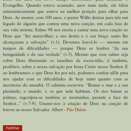
Evangelho. Quando estava acamado, anos mais tarde, ele falou
entusiasticamente que estava na melhor posição para olhar para
Deus. Ao morrer, com 100 anos, o pastor Willis deixou para trás um
legado de alguém que cantou uma nova canção, em cada fase de
sua vida terrena. Salmo 98 nos exorta a cantar uma nova canção ao
Deus que “fez maravilhas; a sua destra e o seu braço santo lhe
alcançaram a salvação” (v.1). Devemos louvá-lo — mesmo em
tempos de dificuldades — porque Deus se lembra “da sua
benignidade e da sua verdade” (v.3). Mesmo que esse salmo seja
sobre Deus libertando os israelitas da escravidão, é também,
profético, sobre a nossa salvação por Jesus Cristo nosso Senhor. E
ao lembrarmos o que Deus fez por nós, podemos confiar nEle para
nos ajudar com as dificuldades de hoje tanto quanto com as
incertezas do amanhã. O salmista escreveu: “Brame o mar e a sua
plenitude; o mundo, e os que nele habitam. Os rios batam as
palmas; regozijem-se também as montanhas, perante a face do
Senhor...” (v.7-9). Unamo-nos à criação de Deus na canção de
louvor ao nosso Salvador. Albert -
Pão Diário
Partilhar