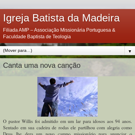
Igreja Batista da Madeira
Filiada AMP – Associação Missionária Portuguesa &
Faculdade Baptista de Teologia
▼
Canta uma nova canção
O pastor Willis foi admitido em um lar para idosos aos 94 anos.
Sentado em sua cadeira de rodas ele partilhou com alegria como
Deus lhe dera um novo campo missionário para anunciar o