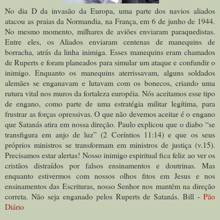
No dia D da invasão da Europa, uma parte dos navios aliados
atacou as praias da Normandia, na França, em
6 de junho de 1944
.
No mesmo momento, milhares de aviões enviaram paraquedistas.
Entre eles, os Aliados enviaram centenas de manequins de
borracha, atrás da linha inimiga. Esses manequins eram chamados
de Ruperts e foram planeados para simular um ataque e confundir o
inimigo. Enquanto os manequins aterrissavam, alguns soldados
alemães se enganavam e lutavam com os bonecos, criando uma
rutura vital nos muros da fortaleza européia. Nós aceitamos esse tipo
de engano, como parte de uma estratégia militar legítima, para
frustrar as forças opressivas. O que não devemos aceitar é o engano
que Satanás atira em nossa direção. Paulo explicou que o diabo “
se
transfigura em anjo de luz
” (2 Coríntios 11:14) e que os seus
próprios ministros se transformam em ministros de justiça (v.15).
Precisamos estar alertas! Nosso inimigo espiritual fica feliz ao ver os
cristãos distraídos por falsos ensinamentos e doutrinas. Mas
enquanto estivermos com nossos olhos fitos em Jesus e nos
ensinamentos das Escrituras, nosso Senhor nos mantém na direção
correta. Não seja enganado pelos Ruperts de Satanás. Bill -
Pão
Diário