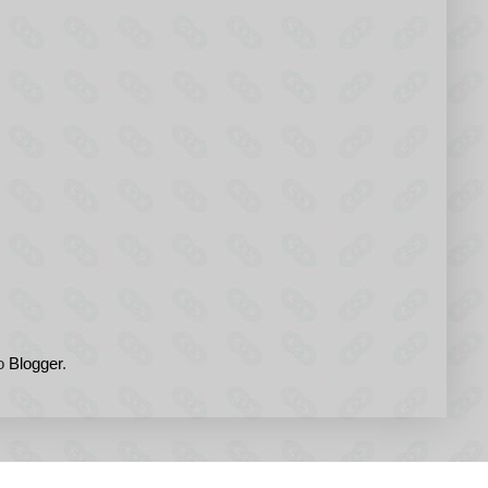
do
Blogger
.