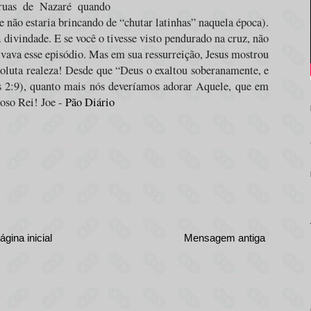
 ruas de Nazaré quando
e não estaria brincando de “chutar latinhas” naquela época).
a divindade. E se você o tivesse visto pendurado na cruz, não
tivava esse episódio. Mas em sua ressurreição, Jesus mostrou
soluta realeza! Desde que “
Deus o exaltou soberanamente, e
es 2:9), quanto mais nós deveríamos adorar Aquele, que em
ioso Rei! Joe -
Pão Diário
ágina inicial
Mensagem antiga