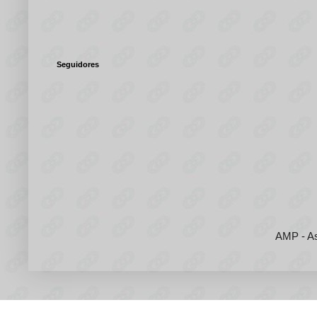
Seguidores
AMP - As