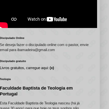
Discipulado Online
Se deseja fazer o discipulado online com o pastor, envie
email para ibamadeira@gmail.com
Discipulado gratuito
Livros gratuitos, carregue aqui:
(x)
Teologia
Faculdade Baptista de Teologia em
Portugal
Esta Faculdade Baptista de Teologia nasceu (há já
quase 30 anos) para que hoje os teus sonhos não