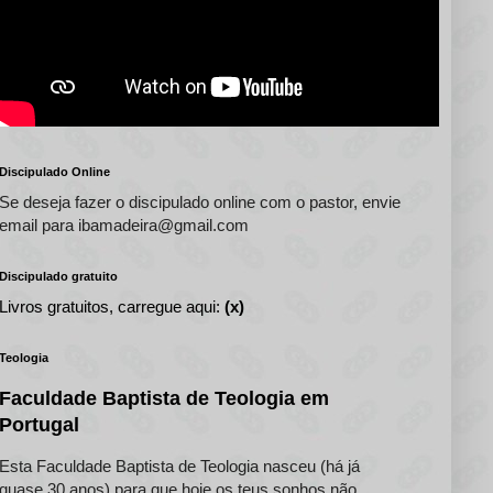
Discipulado Online
Se deseja fazer o discipulado online com o pastor, envie
email para ibamadeira@gmail.com
Discipulado gratuito
Livros gratuitos, carregue aqui:
(x)
Teologia
Faculdade Baptista de Teologia em
Portugal
Esta Faculdade Baptista de Teologia nasceu (há já
quase 30 anos) para que hoje os teus sonhos não