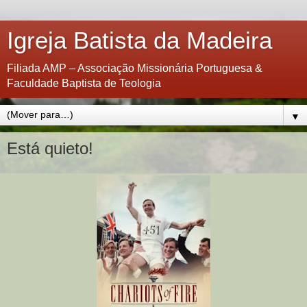
Igreja Batista da Madeira
Filiada AMP – Associação Missionária Portuguesa &
Faculdade Baptista de Teologia
▼
Está quieto!