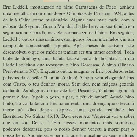
Eric Liddell, imortalizado no filme Carruagens de Fogo, ganhou
uma medalha de ouro nos Jogos Olímpicos de Paris em 1924, antes
de ir à China como missionário. Alguns anos mais tarde, com a
eclosão da Segunda Guerra Mundial, Liddell enviou sua família em
segurança ao Canadá, mas ele permaneceu na China. Em seguida,
Liddell e outros missionários estrangeiros foram internados em um
campo de concentração japonês. Após meses de cativeiro, ele
desenvolveu o que os médicos temiam ser um tumor cerebral. Toda
tarde de domingo, uma banda tocava perto do hospital. Um dia
Liddell solicitou que tocassem o hino Descansa, ó alma (Hinário
Presbiteriano NC). Enquanto ouvia, imagino se Eric ponderou estas
palavras da canção: “Confia, ó alma! A hora vem chegando! Irás
com Cristo, o teu Senhor, morar. Sem dor, nem mágoas gozarás
cantando As alegrias do celeste lar! Descansa, ó alma; agora há
pranto e dor; Depois o gozo, a paz, o céu de amor!” Aquele hino
lindo, tão confortador a Eric ao enfrentar uma doença que o levou à
morte três dias depois, expressa uma grande realidade das
Escrituras. No Salmo 46:10, Davi escreveu: “Aquietai-vos e sabei
que eu sou Deus…”. Em nossos momentos mais sombrios,
podemos descansar, pois o nosso Senhor venceu a morte para o
nosso bem. Aquiete-se, e permita que Ele acalme os seus maiores