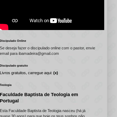
Discipulado Online
Se deseja fazer o discipulado online com o pastor, envie
email para ibamadeira@gmail.com
Discipulado gratuito
Livros gratuitos, carregue aqui:
(x)
Teologia
Faculdade Baptista de Teologia em
Portugal
Esta Faculdade Baptista de Teologia nasceu (há já
quase 30 anos) para que hoje os teus sonhos não