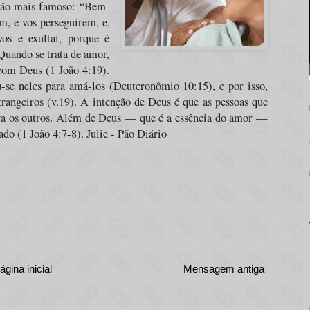
rmão mais famoso: “Bem-
m, e vos perseguirem, e,
os e exultai, porque é
Quando se trata de amor,
com Deus (1 João 4:19).
-se neles para amá-los (Deuteronômio 10:15), e por isso,
trangeiros (v.19). A intenção de Deus é que as pessoas que
ra os outros. Além de Deus — que é a essência do amor —
o (1 João 4:7-8). Julie - Pão Diário
ágina inicial
Mensagem antiga