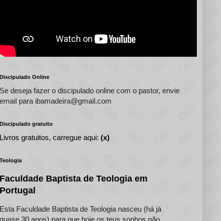
Discipulado Online
Se deseja fazer o discipulado online com o pastor, envie
email para ibamadeira@gmail.com
Discipulado gratuito
Livros gratuitos, carregue aqui:
(x)
Teologia
Faculdade Baptista de Teologia em
Portugal
Esta Faculdade Baptista de Teologia nasceu (há já
quase 30 anos) para que hoje os teus sonhos não