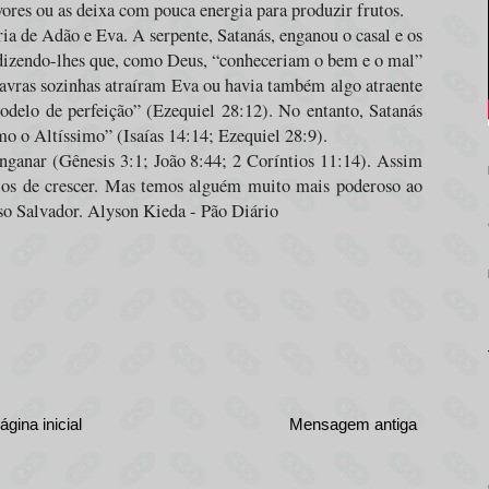
ores ou as deixa com pouca energia para produzir frutos.
a de Adão e Eva. A serpente, Satanás, enganou o casal e os
dizendo-lhes que, como Deus, “conheceriam o bem e o mal”
lavras sozinhas atraíram Eva ou havia também algo atraente
odelo de perfeição” (Ezequiel 28:12). No entanto, Satanás
o o Altíssimo” (Isaías 14:14; Ezequiel 28:9).
nganar (Gênesis 3:1; João 8:44; 2 Coríntios 11:14). Assim
-los de crescer. Mas temos alguém muito mais poderoso ao
so Salvador. Alyson Kieda - Pão Diário
ágina inicial
Mensagem antiga