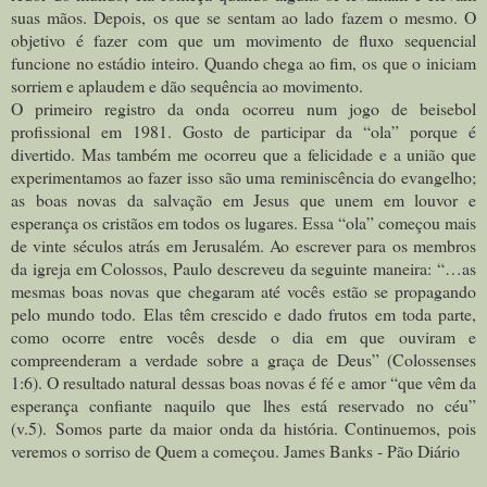
suas mãos. Depois, os que se sentam ao lado fazem o mesmo. O
objetivo é fazer com que um movimento de fluxo sequencial
funcione no estádio inteiro. Quando chega ao fim, os que o iniciam
sorriem e aplaudem e dão sequência ao movimento.
O primeiro registro da onda ocorreu num jogo de beisebol
profissional em 1981. Gosto de participar da “ola” porque é
divertido. Mas também me ocorreu que a felicidade e a união que
experimentamos ao fazer isso são uma reminiscência do evangelho;
as boas novas da salvação em Jesus que unem em louvor e
esperança os cristãos em todos os lugares. Essa “ola” começou mais
de vinte séculos atrás em Jerusalém. Ao escrever para os membros
da igreja em Colossos, Paulo descreveu da seguinte maneira: “…as
mesmas boas novas que chegaram até vocês estão se propagando
pelo mundo todo. Elas têm crescido e dado frutos em toda parte,
como ocorre entre vocês desde o dia em que ouviram e
compreenderam a verdade sobre a graça de Deus” (Colossenses
1:6). O resultado natural dessas boas novas é fé e amor “que vêm da
esperança confiante naquilo que lhes está reservado no céu”
(v.5).
Somos parte da maior onda da história. Continuemos, pois
veremos o sorriso de Quem a começou. James Banks - Pão Diário