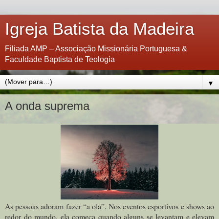
Igreja Batista da Madeira
Filiada AMP – Associação Missionária Portuguesa &
Faculdade Baptista de Teologia
▼
A onda suprema
As pessoas adoram fazer “a ola”. Nos eventos esportivos e shows ao
redor do mundo, ela começa quando alguns se levantam e elevam