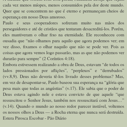
cada vez menos míopes, menos consumidos pela dor deste mundo.
Quer que se concentrem no que é eterno e permaneçam cheios de
esperança em nosso Deus amoroso.
Paulo e seus cooperadores sofreram muito nas mãos dos
perseguidores e até de cristãos que tentaram desacreditá-los. Porém,
eles mantiveram o olhar fixo na eternidade. Ele reconheceu com
ousadia que “não olhamos para aquilo que agora podemos ver; em
vez disso, fixamos o olhar naquilo que não se pode ver. Pois as
coisas que agora vemos logo passarão, mas as que não podemos ver
durarão para sempre” (2 Coríntios 4:18).
Embora estivessem realizando a obra de Deus, estavam “de todos os
lados pressionados por aflições”, “perplexos” e “derrubados”
(vv.8,9). Deus não deveria tê-los livrado desses problemas? Mas,
em vez de desapontar-se, Paulo baseou sua esperança na “glória que
pesa mais que todas as angústias” (v.17). Ele sabia que o poder de
Deus estava agindo nele e estava convicto de que aquele “que
ressuscitou o Senhor Jesus, também nos ressuscitará com Jesus…”
(v.14).
Quando o mundo ao nosso redor parecer instável, voltemos
os nossos olhos a Deus — a Rocha eterna que nunca será destruída.
Estera Pirosca Escobar - Pão Diário