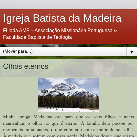
Igreja Batista da Madeira
Filiada AMP – Associação Missionária Portuguesa &
Faculdade Baptista de Teologia
▼
Olhos eternos
Minha amiga Madalena ora para que os seus filhos e netos
mantenham o olhar no que é eterno. A família dela passou por
momentos tumultuados, o que culminou com a morte de sua filha.
À medida que sofrem com essa perda, Madalena deseja que sejam