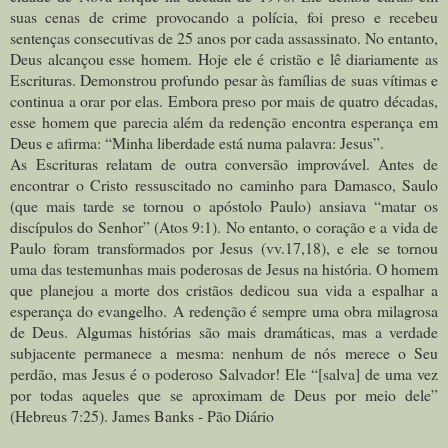
suas cenas de crime provocando a polícia, foi preso e recebeu
sentenças consecutivas de 25 anos por cada assassinato. No entanto,
Deus alcançou esse homem. Hoje ele é cristão e lê diariamente as
Escrituras. Demonstrou profundo pesar às famílias de suas vítimas e
continua a orar por elas. Embora preso por mais de quatro décadas,
esse homem que parecia além da redenção encontra esperança em
Deus e afirma: “Minha liberdade está numa palavra: Jesus”.
As Escrituras relatam de outra conversão improvável. Antes de
encontrar o Cristo ressuscitado no caminho para Damasco, Saulo
(que mais tarde se tornou o apóstolo Paulo) ansiava “matar os
discípulos do Senhor” (Atos 9:1). No entanto, o coração e a vida de
Paulo foram transformados por Jesus (vv.17,18), e ele se tornou
uma das testemunhas mais poderosas de Jesus na história. O homem
que planejou a morte dos cristãos dedicou sua vida a espalhar a
esperança do evangelho.
A redenção é sempre uma obra milagrosa
de Deus. Algumas histórias são mais dramáticas, mas a verdade
subjacente permanece a mesma: nenhum de nós merece o Seu
perdão, mas Jesus é o poderoso Salvador! Ele “[salva] de uma vez
por todas aqueles que se aproximam de Deus por meio dele”
(Hebreus 7:25). James Banks - Pão Diário