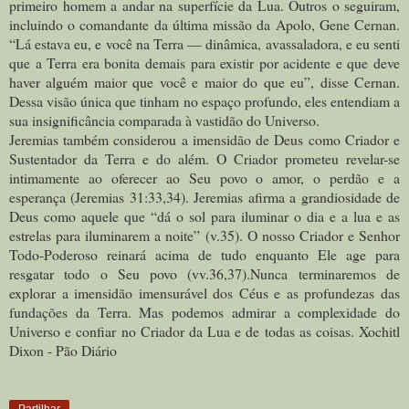
primeiro homem a andar na superfície da Lua. Outros o seguiram,
incluindo o comandante da última missão da Apolo, Gene Cernan.
“Lá estava eu, e você na Terra — dinâmica, avassaladora, e eu senti
que a Terra era bonita demais para existir por acidente e que deve
haver alguém maior que você e maior do que eu”, disse Cernan.
Dessa visão única que tinham no espaço profundo, eles entendiam a
sua insignificância comparada à vastidão do Universo.
Jeremias também considerou a imensidão de Deus como Criador e
Sustentador da Terra e do além. O Criador prometeu revelar-se
intimamente ao oferecer ao Seu povo o amor, o perdão e a
esperança (Jeremias 31:33,34). Jeremias afirma a grandiosidade de
Deus como aquele que “dá o sol para iluminar o dia e a lua e as
estrelas para iluminarem a noite” (v.35). O nosso Criador e Senhor
Todo-Poderoso reinará acima de tudo enquanto Ele age para
resgatar todo o Seu povo (vv.36,37).Nunca terminaremos de
explorar a imensidão imensurável dos Céus e as profundezas das
fundações da Terra. Mas podemos admirar a complexidade do
Universo e confiar no Criador da Lua e de todas as coisas. Xochitl
Dixon - Pão Diário
Partilhar