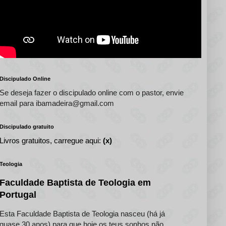
Discipulado Online
Se deseja fazer o discipulado online com o pastor, envie
email para ibamadeira@gmail.com
Discipulado gratuito
Livros gratuitos, carregue aqui:
(x)
Teologia
Faculdade Baptista de Teologia em
Portugal
Esta Faculdade Baptista de Teologia nasceu (há já
quase 30 anos) para que hoje os teus sonhos não