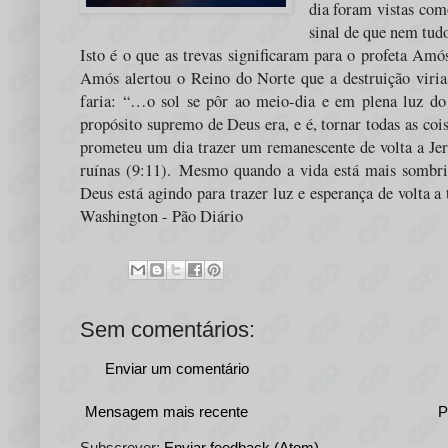
dia foram vistas co
sinal de que nem tudo
Isto é o que as trevas significaram para o profeta Amó
Amós alertou o Reino do Norte que a destruição viria
faria: “…o sol se pôr ao meio-dia e em plena luz do 
propósito supremo de Deus era, e é, tornar todas as coi
prometeu um dia trazer um remanescente de volta a Jeru
ruínas (9:11).
Mesmo quando a vida está mais sombria
Deus está agindo para trazer luz e esperança de volta a
Washington - Pão Diário
Sem comentários:
Enviar um comentário
Mensagem mais recente
P
Subscrever:
Enviar feedback (Atom)