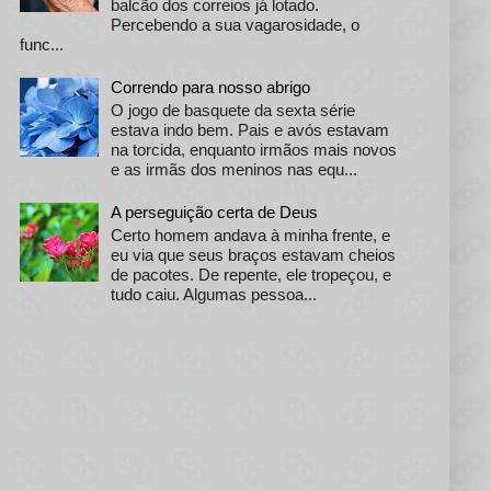
balcão dos correios já lotado.
Percebendo a sua vagarosidade, o
func...
Correndo para nosso abrigo
O jogo de basquete da sexta série
estava indo bem. Pais e avós estavam
na torcida, enquanto irmãos mais novos
e as irmãs dos meninos nas equ...
A perseguição certa de Deus
Certo homem andava à minha frente, e
eu via que seus braços estavam cheios
de pacotes. De repente, ele tropeçou, e
tudo caiu. Algumas pessoa...