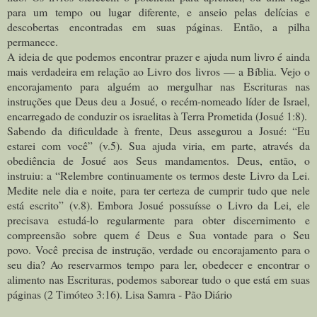
para um tempo ou lugar diferente, e anseio pelas delícias e
descobertas encontradas em suas páginas. Então, a pilha
permanece.
A ideia de que podemos encontrar prazer e ajuda num livro é ainda
mais verdadeira em relação ao Livro dos livros — a Bíblia. Vejo o
encorajamento para alguém ao mergulhar nas Escrituras nas
instruções que Deus deu a Josué, o recém-nomeado líder de Israel,
encarregado de conduzir os israelitas à Terra Prometida (Josué 1:8).
Sabendo da dificuldade à frente, Deus assegurou a Josué: “Eu
estarei com você” (v.5). Sua ajuda viria, em parte, através da
obediência de Josué aos Seus mandamentos. Deus, então, o
instruiu: a “Relembre continuamente os termos deste Livro da Lei.
Medite nele dia e noite, para ter certeza de cumprir tudo que nele
está escrito” (v.8). Embora Josué possuísse o Livro da Lei, ele
precisava estudá-lo regularmente para obter discernimento e
compreensão sobre quem é Deus e Sua vontade para o Seu
povo.
Você precisa de instrução, verdade ou encorajamento para o
seu dia? Ao reservarmos tempo para ler, obedecer e encontrar o
alimento nas Escrituras, podemos saborear tudo o que está em suas
páginas (2 Timóteo 3:16). Lisa Samra - Pão Diário