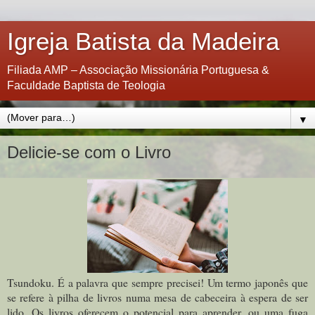
Igreja Batista da Madeira
Filiada AMP – Associação Missionária Portuguesa &
Faculdade Baptista de Teologia
▼
Delicie-se com o Livro
Tsundoku. É a palavra que sempre precisei! Um termo japonês que
se refere à pilha de livros numa mesa de cabeceira à espera de ser
lido. Os livros oferecem o potencial para aprender, ou uma fuga