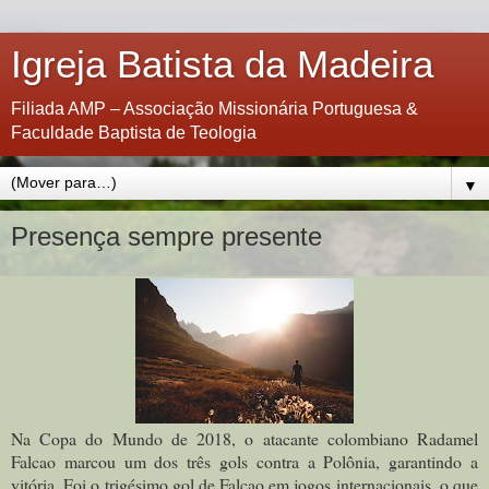
Igreja Batista da Madeira
Filiada AMP – Associação Missionária Portuguesa &
Faculdade Baptista de Teologia
▼
Presença sempre presente
Na Copa do Mundo de 2018, o atacante colombiano Radamel
Falcao marcou um dos três gols contra a Polônia, garantindo a
vitória. Foi o trigésimo gol de Falcao em jogos internacionais, o que