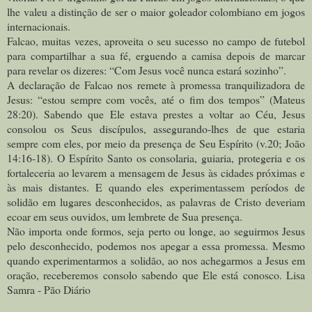
lhe valeu a distinção de ser o maior goleador colombiano em jogos
internacionais.
Falcao, muitas vezes, aproveita o seu sucesso no campo de futebol
para compartilhar a sua fé, erguendo a camisa depois de marcar
para revelar os dizeres: “Com Jesus você nunca estará sozinho”.
A declaração de Falcao nos remete à promessa tranquilizadora de
Jesus: “estou sempre com vocês, até o fim dos tempos” (Mateus
28:20). Sabendo que Ele estava prestes a voltar ao Céu, Jesus
consolou os Seus discípulos, assegurando-lhes de que estaria
sempre com eles, por meio da presença de Seu Espírito (v.20; João
14:16-18). O Espírito Santo os consolaria, guiaria, protegeria e os
fortaleceria ao levarem a mensagem de Jesus às cidades próximas e
às mais distantes. E quando eles experimentassem períodos de
solidão em lugares desconhecidos, as palavras de Cristo deveriam
ecoar em seus ouvidos, um lembrete de Sua presença.
Não importa onde formos, seja perto ou longe, ao seguirmos Jesus
pelo desconhecido, podemos nos apegar a essa promessa. Mesmo
quando experimentarmos a solidão, ao nos achegarmos a Jesus em
oração, receberemos consolo sabendo que Ele está conosco. Lisa
Samra - Pão Diário