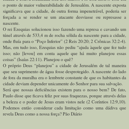
o ponto de maior vulnerabilidade de Jerusalém. A nascente exposta
significava que a cidade, de outra forma impenetrável, poderia ser
forçada a se render se um atacante desviasse ou represasse a
nascente.
O rei Ezequias solucionou isso fazendo uma represa e cavando um
túnel através de 533,4 m de rocha sólida da nascente para a cidade,
onde fluía para o “Poço Inferior” (2 Reis 20:20; 2 Crônicas 32:2-4).
Mas, em tudo isso, Ezequias não pediu “ajuda àquele que fez tudo
isso; não [levou] em conta aquele que há muito planejou essas
coisas” (Isaías 22:11). Planejou o quê?
O próprio Deus “planejou” a cidade de Jerusalém de tal maneira
que seu suprimento de água fosse desprotegido. A nascente do lado
de fora da muralha era o lembrete constante de que os habitantes da
cidade deviam depender unicamente do Senhor para sua salvação.
Será que nossas deficiências existem para o nosso bem? De fato,
Paulo disse que ficava feliz por suas fraquezas, porque através delas
a beleza e o poder de Jesus eram vistos nele (2 Coríntios 12:9,10).
Podemos então considerar cada limitação como uma dádiva que
revela Deus como a nossa força? Pão Diário