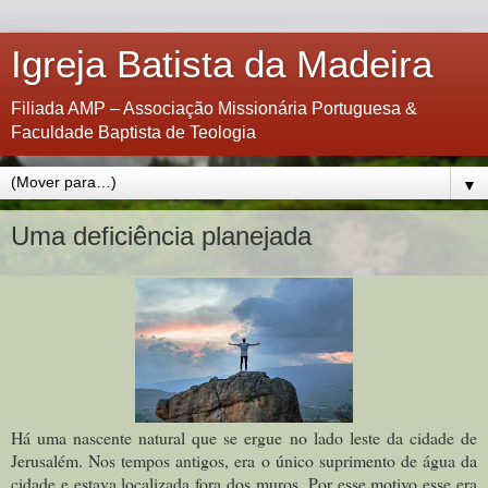
Igreja Batista da Madeira
Filiada AMP – Associação Missionária Portuguesa &
Faculdade Baptista de Teologia
▼
Uma deficiência planejada
Há uma nascente natural que se ergue no lado leste da cidade de
Jerusalém. Nos tempos antigos, era o único suprimento de água da
cidade e estava localizada fora dos muros. Por esse motivo esse era