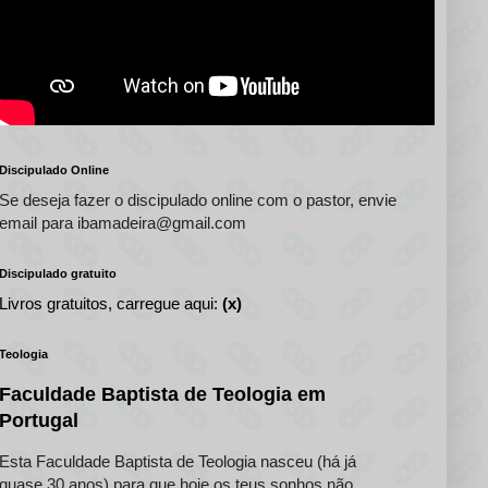
Discipulado Online
Se deseja fazer o discipulado online com o pastor, envie
email para ibamadeira@gmail.com
Discipulado gratuito
Livros gratuitos, carregue aqui:
(x)
Teologia
Faculdade Baptista de Teologia em
Portugal
Esta Faculdade Baptista de Teologia nasceu (há já
quase 30 anos) para que hoje os teus sonhos não