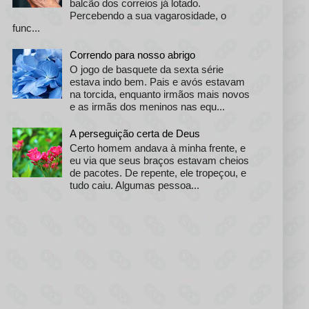
balcão dos correios já lotado.
Percebendo a sua vagarosidade, o
func...
Correndo para nosso abrigo
O jogo de basquete da sexta série
estava indo bem. Pais e avós estavam
na torcida, enquanto irmãos mais novos
e as irmãs dos meninos nas equ...
A perseguição certa de Deus
Certo homem andava à minha frente, e
eu via que seus braços estavam cheios
de pacotes. De repente, ele tropeçou, e
tudo caiu. Algumas pessoa...