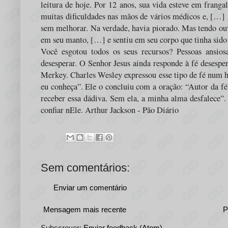
leitura de hoje. Por 12 anos, sua vida esteve em franga
muitas dificuldades nas mãos de vários médicos e, […] 
sem melhorar. Na verdade, havia piorado. Mas tendo ouv
em seu manto, […] e sentiu em seu corpo que tinha sid
Você esgotou todos os seus recursos? Pessoas ansiosa
desesperar. O Senhor Jesus ainda responde à fé desesper
Merkey. Charles Wesley expressou esse tipo de fé num hi
eu conheça”. Ele o concluiu com a oração: “Autor da fé,
receber essa dádiva. Sem ela, a minha alma desfalece”.
confiar nEle. Arthur Jackson - Pão Diário
Sem comentários:
Enviar um comentário
Mensagem mais recente
P
Subscrever:
Enviar feedback (Atom)