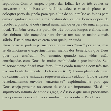
separados. Com o tempo, o peso das folhas fez os três caules se
curvarem ao solo. Para endireitá-los, calcei o vaso da planta e o
coloquei perto da janela para que a luz do sol atraísse as folhas para
cima e ajudasse a curar a má postura dos caules. Pouco depois de
receber a planta, vi outra igual numa sala de espera de uma empresa
local. Também crescia a partir de três troncos longos e finos, mas
eles tinham sido trançados para formar um núcleo maior e mais
sólido. Esta planta ficava ereta sem qualquer ajuda.
Duas pessoas podem permanecer no mesmo “vaso” por anos, mas
se distanciarem e experimentarem menos dos benefícios que Deus
quer que usufruam. No entanto, quando suas vidas estão
entrelaçadas com Deus, há maior estabilidade e proximidade. Seu
relacionamento ficará mais forte: “uma corda trançada com três fios
não arrebenta facilmente” (Eclesiastes 4:12).
Como plantas de casa,
os casamentos e amizades requerem algum cuidado. Cuidar desses
relacionamentos envolve “enxertar-se” espiritualmente para que
Deus esteja presente no centro de cada elo importante. Ele é um
suprimento infinito de amor e graça, e é isso o que mais precisamos
para permanecermos felizes e unidos uns aos outros. Pão Diário