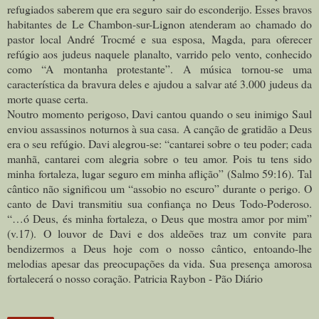
refugiados saberem que era seguro sair do esconderijo. Esses bravos
habitantes de Le Chambon-sur-Lignon atenderam ao chamado do
pastor local André Trocmé e sua esposa, Magda, para oferecer
refúgio aos judeus naquele planalto, varrido pelo vento, conhecido
como “A montanha protestante”. A música tornou-se uma
característica da bravura deles e ajudou a salvar até 3.000 judeus da
morte quase certa.
Noutro momento perigoso, Davi cantou quando o seu inimigo Saul
enviou assassinos noturnos à sua casa. A canção de gratidão a Deus
era o seu refúgio. Davi alegrou-se: “cantarei sobre o teu poder; cada
manhã, cantarei com alegria sobre o teu amor. Pois tu tens sido
minha fortaleza, lugar seguro em minha aflição” (Salmo 59:16). Tal
cântico não significou um “assobio no escuro” durante o perigo. O
canto de Davi transmitiu sua confiança no Deus Todo-Poderoso.
“…ó Deus, és minha fortaleza, o Deus que mostra amor por mim”
(v.17).
O louvor de Davi e dos aldeões traz um convite para
bendizermos a Deus hoje com o nosso cântico, entoando-lhe
melodias apesar das preocupações da vida. Sua presença amorosa
fortalecerá o nosso coração. Patricia Raybon - Pão Diário