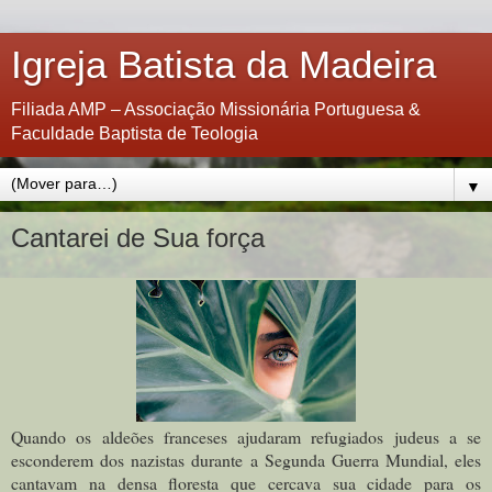
Igreja Batista da Madeira
Filiada AMP – Associação Missionária Portuguesa &
Faculdade Baptista de Teologia
▼
Cantarei de Sua força
Quando os aldeões franceses ajudaram refugiados judeus a se
esconderem dos nazistas durante a Segunda Guerra Mundial, eles
cantavam na densa floresta que cercava sua cidade para os