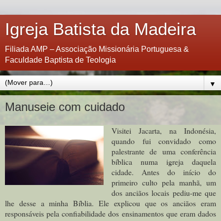
Igreja Batista da Madeira
Filiada AMP – Associação Missionária Portuguesa &
Faculdade Baptista de Teologia
▼
Manuseie com cuidado
Visitei Jacarta, na Indonésia,
quando fui convidado como
palestrante de uma conferência
bíblica numa igreja daquela
cidade. Antes do início do
primeiro culto pela manhã, um
dos anciãos locais pediu-me que
lhe desse a minha Bíblia. Ele explicou que os anciãos eram
responsáveis pela confiabilidade dos ensinamentos que eram dados