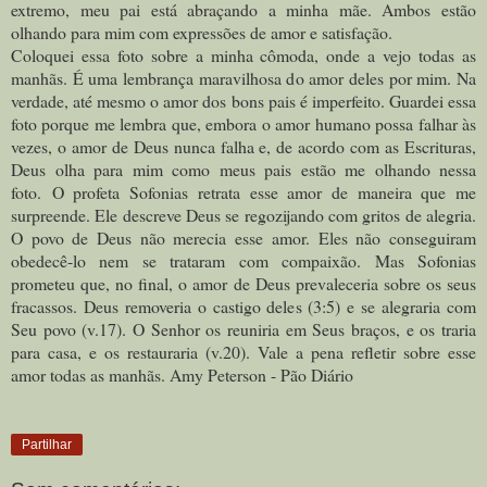
extremo, meu pai está abraçando a minha mãe. Ambos estão
olhando para mim com expressões de amor e satisfação.
Coloquei essa foto sobre a minha cômoda, onde a vejo todas as
manhãs. É uma lembrança maravilhosa do amor deles por mim. Na
verdade, até mesmo o amor dos bons pais é imperfeito. Guardei essa
foto porque me lembra que, embora o amor humano possa falhar às
vezes, o amor de Deus nunca falha e, de acordo com as Escrituras,
Deus olha para mim como meus pais estão me olhando nessa
foto.
O profeta Sofonias retrata esse amor de maneira que me
surpreende. Ele descreve Deus se regozijando com gritos de alegria.
O povo de Deus não merecia esse amor. Eles não conseguiram
obedecê-lo nem se trataram com compaixão. Mas Sofonias
prometeu que, no final, o amor de Deus prevaleceria sobre os seus
fracassos. Deus removeria o castigo deles (3:5) e se alegraria com
Seu povo (v.17). O Senhor os reuniria em Seus braços, e os traria
para casa, e os restauraria (v.20).
Vale a pena refletir sobre esse
amor todas as manhãs. Amy Peterson - Pão Diário
Partilhar