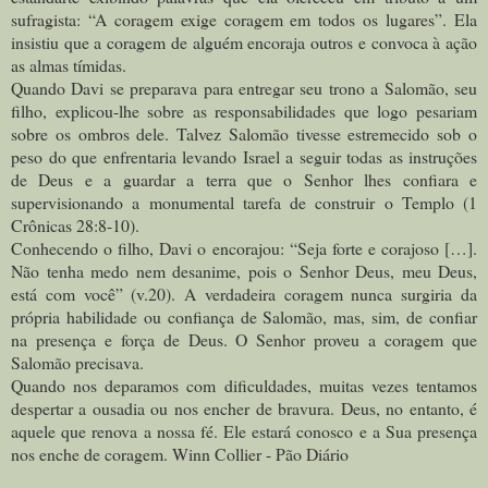
sufragista: “A coragem exige coragem em todos os lugares”. Ela
insistiu que a coragem de alguém encoraja outros e convoca à ação
as almas tímidas.
Quando Davi se preparava para entregar seu trono a Salomão, seu
filho, explicou-lhe sobre as responsabilidades que logo pesariam
sobre os ombros dele. Talvez Salomão tivesse estremecido sob o
peso do que enfrentaria levando Israel a seguir todas as instruções
de Deus e a guardar a terra que o Senhor lhes confiara e
supervisionando a monumental tarefa de construir o Templo (1
Crônicas 28:8-10).
Conhecendo o filho, Davi o encorajou: “Seja forte e corajoso […].
Não tenha medo nem desanime, pois o Senhor Deus, meu Deus,
está com você” (v.20). A verdadeira coragem nunca surgiria da
própria habilidade ou confiança de Salomão, mas, sim, de confiar
na presença e força de Deus. O Senhor proveu a coragem que
Salomão precisava.
Quando nos deparamos com dificuldades, muitas vezes tentamos
despertar a ousadia ou nos encher de bravura. Deus, no entanto, é
aquele que renova a nossa fé. Ele estará conosco e a Sua presença
nos enche de coragem. Winn Collier - Pão Diário