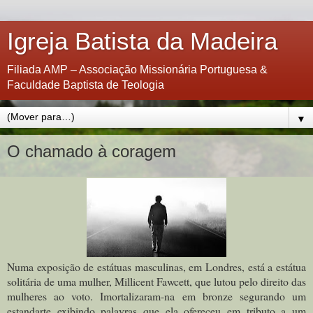
Igreja Batista da Madeira
Filiada AMP – Associação Missionária Portuguesa &
Faculdade Baptista de Teologia
▼
O chamado à coragem
Numa exposição de estátuas masculinas, em Londres, está a estátua
solitária de uma mulher, Millicent Fawcett, que lutou pelo direito das
mulheres ao voto. Imortalizaram-na em bronze segurando um
estandarte exibindo palavras que ela ofereceu em tributo a um