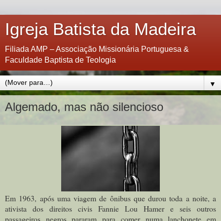
Igreja Batista da Madeira
Filiada AMP – Associação Missionária Portuguesa &
Faculdade Baptista de Teologia
▼
Algemado, mas não silencioso
Em 1963, após uma viagem de ônibus que durou toda a noite, a
ativista dos direitos civis Fannie Lou Hamer e seis outros
passageiros negros pararam para comer numa lanchonete em