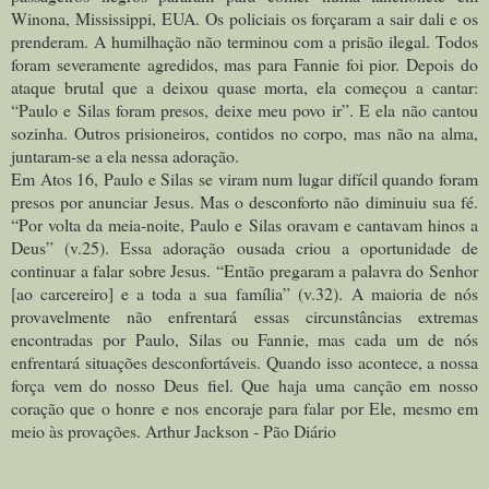
Winona, Mississippi, EUA. Os policiais os forçaram a sair dali e os
prenderam. A humilhação não terminou com a prisão ilegal. Todos
foram severamente agredidos, mas para Fannie foi pior. Depois do
ataque brutal que a deixou quase morta, ela começou a cantar:
“Paulo e Silas foram presos, deixe meu povo ir”. E ela não cantou
sozinha. Outros prisioneiros, contidos no corpo, mas não na alma,
juntaram-se a ela nessa adoração.
Em Atos 16, Paulo e Silas se viram num lugar difícil quando foram
presos por anunciar Jesus. Mas o desconforto não diminuiu sua fé.
“Por volta da meia-noite, Paulo e Silas oravam e cantavam hinos a
Deus” (v.25). Essa adoração ousada criou a oportunidade de
continuar a falar sobre Jesus. “Então pregaram a palavra do Senhor
[ao carcereiro] e a toda a sua família” (v.32).
A maioria de nós
provavelmente não enfrentará essas circunstâncias extremas
encontradas por Paulo, Silas ou Fannie, mas cada um de nós
enfrentará situações desconfortáveis. Quando isso acontece, a nossa
força vem do nosso Deus fiel. Que haja uma canção em nosso
coração que o honre e nos encoraje para falar por Ele, mesmo em
meio às provações. Arthur Jackson - Pão Diário