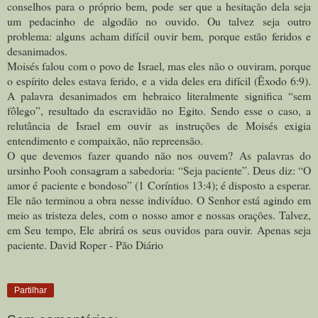
conselhos para o próprio bem, pode ser que a hesitação dela seja
um pedacinho de algodão no ouvido. Ou talvez seja outro
problema: alguns acham difícil ouvir bem, porque estão feridos e
desanimados.
Moisés falou com o povo de Israel, mas eles não o ouviram, porque
o espírito deles estava ferido, e a vida deles era difícil (Êxodo 6:9).
A palavra desanimados em hebraico literalmente significa “sem
fôlego”, resultado da escravidão no Egito. Sendo esse o caso, a
relutância de Israel em ouvir as instruções de Moisés exigia
entendimento e compaixão, não repreensão.
O que devemos fazer quando não nos ouvem? As palavras do
ursinho Pooh consagram a sabedoria: “Seja paciente”. Deus diz: “O
amor é paciente e bondoso” (1 Coríntios 13:4); é disposto a esperar.
Ele não terminou a obra nesse indivíduo. O Senhor está agindo em
meio as tristeza deles, com o nosso amor e nossas orações. Talvez,
em Seu tempo, Ele abrirá os seus ouvidos para ouvir. Apenas seja
paciente. David Roper - Pão Diário
Partilhar