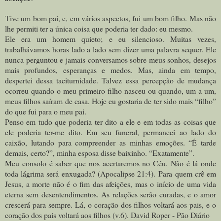
Tive um bom pai, e, em vários aspectos, fui um bom filho. Mas não
lhe permiti ter a única coisa que poderia ter dado: eu mesmo.
Ele era um homem quieto; e eu silencioso. Muitas vezes,
trabalhávamos horas lado a lado sem dizer uma palavra sequer. Ele
nunca perguntou e jamais conversamos sobre meus sonhos, desejos
mais profundos, esperanças e medos.
Mas, ainda em tempo,
despertei dessa taciturnidade. Talvez essa percepção de mudança
ocorreu quando o meu primeiro filho nasceu ou quando, um a um,
meus filhos saíram de casa. Hoje eu gostaria de ter sido mais “filho”
do que fui para o meu pai.
Penso em tudo que poderia ter dito a ele e em todas as coisas que
ele poderia ter-me dito. Em seu funeral, permaneci ao lado do
caixão, lutando para compreender as minhas emoções. “É tarde
demais, certo?”, minha esposa disse baixinho. “Exatamente”.
Meu consolo é saber que nos acertaremos no Céu. Não é lá onde
toda lágrima será enxugada? (Apocalipse 21:4).
Para quem crê em
Jesus, a morte não é o fim das afeições, mas o início de uma vida
eterna sem desentendimentos. As relações serão curadas, e o amor
crescerá para sempre. Lá, o coração dos filhos voltará aos pais, e o
coração dos pais voltará aos filhos (v.6). David Roper - Pão Diário