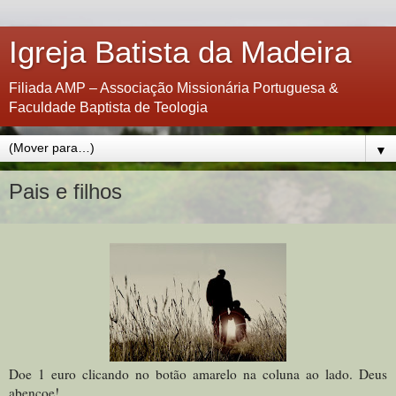
Igreja Batista da Madeira
Filiada AMP – Associação Missionária Portuguesa &
Faculdade Baptista de Teologia
▼
Pais e filhos
Doe 1 euro clicando no botão amarelo na coluna ao lado. Deus
abençoe!