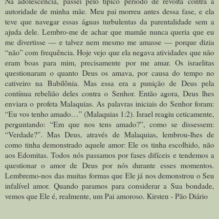
Na adolescência, passei pelo típico período de revolta contra a
autoridade de minha mãe. Meu pai morreu antes dessa fase, e ela
teve que navegar essas águas turbulentas da parentalidade sem a
ajuda dele. Lembro-me de achar que mamãe nunca queria que eu
me divertisse — e talvez nem mesmo me amasse — porque dizia
“não” com frequência. Hoje vejo que ela negava atividades que não
eram boas para mim, precisamente por me amar. Os israelitas
questionaram o quanto Deus os amava, por causa do tempo no
cativeiro na Babilônia. Mas essa era a punição de Deus pela
contínua rebelião deles contra o Senhor. Então agora, Deus lhes
enviara o profeta Malaquias. As palavras iniciais do Senhor foram:
“Eu vos tenho amado…” (Malaquias 1:2). Israel reagiu ceticamente,
perguntando: “Em que nos tens amado?”, como se dissessem:
“Verdade?”. Mas Deus, através de Malaquias, lembrou-lhes de
como tinha demonstrado aquele amor: Ele os tinha escolhido, não
aos Edomitas. Todos nós passamos por fases difíceis e tendemos a
questionar o amor de Deus por nós durante esses momentos.
Lembremo-nos das muitas formas que Ele já nos demonstrou o Seu
infalível amor. Quando paramos para considerar a Sua bondade,
vemos que Ele é, realmente, um Pai amoroso. Kirsten - Pão Diário