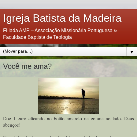
Igreja Batista da Madeira
Filiada AMP – Associação Missionária Portuguesa &
Faculdade Baptista de Teologia
▼
Você me ama?
Doe 1 euro clicando no botão amarelo na coluna ao lado. Deus
abençoe!