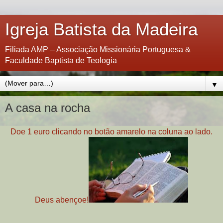
Igreja Batista da Madeira
Filiada AMP – Associação Missionária Portuguesa &
Faculdade Baptista de Teologia
▼
A casa na rocha
Doe 1 euro clicando no botão amarelo na coluna ao lado.
Deus abençoe!