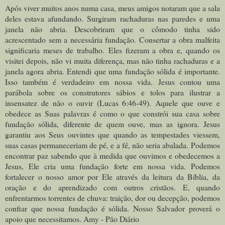
Após viver muitos anos numa casa, meus amigos notaram que a sala
deles estava afundando. Surgiram rachaduras nas paredes e uma
janela não abria. Descobriram que o cômodo tinha sido
acrescentado sem a necessária fundação. Consertar a obra malfeita
significaria meses de trabalho.
Eles fizeram a obra e, quando os
visitei depois, não vi muita diferença, mas não tinha rachaduras e a
janela agora abria. Entendi que uma fundação sólida é importante.
Isso também é verdadeiro em nossa vida.
Jesus contou uma
parábola sobre os construtores sábios e tolos para ilustrar a
insensatez de não o ouvir (Lucas 6:46-49). Aquele que ouve e
obedece as Suas palavras é como o que constrói sua casa sobre
fundação sólida, diferente de quem ouve, mas as ignora. Jesus
garantiu aos Seus ouvintes que quando as tempestades viessem,
suas casas permaneceriam de pé, e a fé, não seria abalada.
Podemos
encontrar paz sabendo que à medida que ouvimos e obedecemos a
Jesus, Ele cria uma fundação forte em nossa vida. Podemos
fortalecer o nosso amor por Ele através da leitura da Bíblia, da
oração e do aprendizado com outros cristãos. E, quando
enfrentarmos torrentes de chuva: traição, dor ou decepção, podemos
confiar que nossa fundação é sólida. Nosso Salvador proverá o
apoio que necessitamos. Amy - Pão Diário