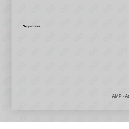
Seguidores
AMP - As