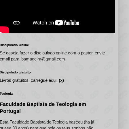
Discipulado Online
Se deseja fazer o discipulado online com o pastor, envie
email para ibamadeira@gmail.com
Discipulado gratuito
Livros gratuitos, carregue aqui:
(x)
Teologia
Faculdade Baptista de Teologia em
Portugal
Esta Faculdade Baptista de Teologia nasceu (há já
quase 30 anos) para que hoje os teus sonhos não