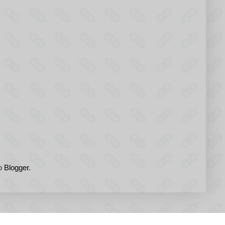
do
Blogger
.