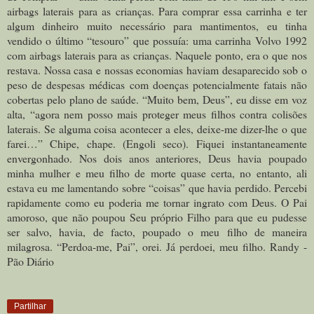
airbags laterais para as crianças. Para comprar essa carrinha e ter
algum dinheiro muito necessário para mantimentos, eu tinha
vendido o último “tesouro” que possuía: uma carrinha Volvo 1992
com airbags laterais para as crianças. Naquele ponto, era o que nos
restava. Nossa casa e nossas economias haviam desaparecido sob o
peso de despesas médicas com doenças potencialmente fatais não
cobertas pelo plano de saúde. “Muito bem, Deus”, eu disse em voz
alta, “agora nem posso mais proteger meus filhos contra colisões
laterais. Se alguma coisa acontecer a eles, deixe-me dizer-lhe o que
farei…” Chipe, chape. (Engoli seco). Fiquei instantaneamente
envergonhado. Nos dois anos anteriores, Deus havia poupado
minha mulher e meu filho de morte quase certa, no entanto, ali
estava eu me lamentando sobre “coisas” que havia perdido. Percebi
rapidamente como eu poderia me tornar ingrato com Deus. O Pai
amoroso, que não poupou Seu próprio Filho para que eu pudesse
ser salvo, havia, de facto, poupado o meu filho de maneira
milagrosa. “Perdoa-me, Pai”, orei. Já perdoei, meu filho. Randy -
Pão Diário
Partilhar