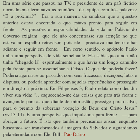
Em uma série que passou na TV, o presidente de um país fictício
normalmente terminava as reuniões de equipa com três palavras:
“E a próxima?” Era a sua maneira de sinalizar que a questão
anterior estava encerrada e que estava pronto para seguir em
frente. As pressões e responsabilidades da vida no Palácio do
Governo exigiam que ele não concentrasse sua atenção no que
estava no espelho retrovisor, pois ele precisava manter o olhar
adiante e seguir em frente. Em certo sentido, o apóstolo Paulo
tinha uma perspetiva de vida semelhante. Ele sabia que ainda não
tinha “chegado lá” espiritualmente e que havia um longo caminho
pela frente para se assemelhar a Cristo. O que ele poderia fazer?
Poderia agarrar-se ao passado, com seus fracassos, deceções, lutas e
disputas, ou poderia aprender com aquelas experiências e prosseguir
em direção à próxima. Em Filipenses 3, Paulo relata como decidiu
viver sua vida: “…esquecendo-me das coisas que para trás ficam e
avançando para as que diante de mim estão, prossigo para o alvo,
para o prémio da soberana vocação de Deus em Cristo Jesus”
(vv.13-14). É uma perspetiva que impulsiona para frente — para
abraçar o futuro. É isto que também precisamos ansiar, enquanto
buscamos ser transformados à imagem do Salvador e aguardamos
pela eternidade com Ele. Bill -
Pão Diário