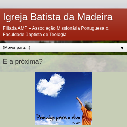
Igreja Batista da Madeira
Filiada AMP – Associação Missionária Portuguesa &
Faculdade Baptista de Teologia
▼
E a próxima?