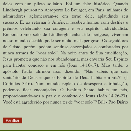
deles com um piloto solitário. Foi um feito histórico. Quando
Lindbergh pousou no Aeroporto Le Bourget, em Paris, milhares de
admiradores aglomeraram-se em torno dele, aplaudindo seu
sucesso. E, ao retornar à América, recebeu honras com desfiles e
prêmios celebrando sua coragem e seu espírito individualista.
Embora o voo solo de Lindbergh tenha sido perigoso, viver em
nosso mundo decaído pode ser muito mais perigoso. Os seguidores
de Cristo, porém, podem sentir-se encorajados e confortados por
nunca termos de “voar solo”. Na noite antes de Sua crucificação,
Jesus prometeu que não nos abandonaria, mas enviaria Seu Espírito
para habitar conosco e em nós (João 14:16-17). Mais tarde, o
apóstolo Paulo afirmou isso, dizendo: “Não sabeis que sois
santuário de Deus e que o Espírito de Deus habita em vós?” (1
Coríntios 3:16). Num mundo repleto de desespero e tribulação,
podemos ficar encorajados. O Espírito Santo habita em nós,
proporcionando-nos a paz e o conforto de Jesus (João 14:26-27).
Você está agradecido por nunca ter de “voar solo”? Bill - Pão Diário
Partilhar